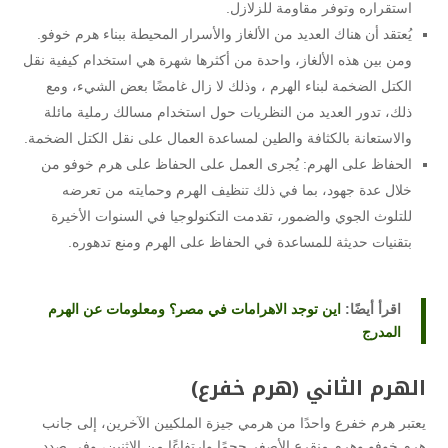
استقراره وتوفر مقاومة للزلازل.
يُعتقد أن هناك العديد من الألغاز والأسرار المحيطة ببناء هرم خوفو.
ومن بين هذه الألغاز، واحدة من أكثرها شهرة هي استخدام كيفية نقل
الكتل الضخمة لبناء الهرم ، وذلك لا زال غامضًا بعض الشيء، ومع
ذلك، تدور العديد من النظريات حول استخدام مسالك رملية مائلة
والاستعانة بالكثافة والطين لمساعدة العمال على نقل الكتل الضخمة.
الحفاظ على الهرم: يُجرى العمل على الحفاظ على هرم خوفو من
خلال عدة جهود، بما في ذلك تنظيف الهرم وحمايته من تعرضه
للتلوث الجوي والضمور، تقدمت التكنولوجيا في السنوات الأخيرة
بتقنيات حديثة للمساعدة في الحفاظ على الهرم ومنع تدهوره.
اقرأ أيضًا:
اين توجد الاهرامات في مصر؟ ومعلومات عن الهرم
المدرج
الهرم الثاني (هرم خفرع)
يعتبر هرم خفرع واحدًا من هرمي جيزة الملكيين الآخرين، إلى جانب
هرم خوفو وهرم منقرع الأصغر حجمًا وارتفاعًا من الاثنين، وفي صدد