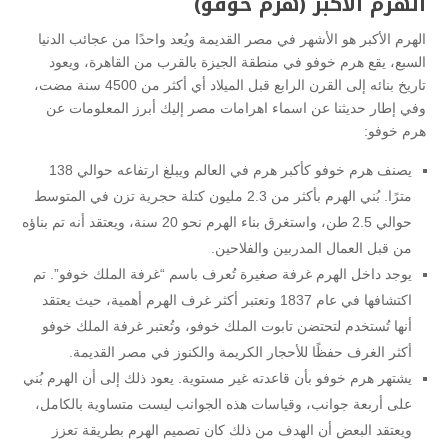
الهرم الأكبر (هرم خوفو)
الهرم الأكبر هو الأشهر في مصر القديمة ويُعد واحدًا من عجائب الدنيا
السبع، يقع هرم خوفو في منطقة الجيزة بالقرب من القاهرة، ويعود
تاريخ بنائه إلى القرن الرابع قبل الميلاد أي أكثر من 4500 سنة مضت،
وفي إطار حديثنا عن اسماء اهرامات مصر إليك أبرز المعلومات عن
هرم خوفو:
يصنف هرم خوفو كأكبر هرم في العالم ويبلغ ارتفاعه حوالي 138
مترًا. بُني الهرم بأكثر من 2.3 مليون كتلة حجرية تزن في المتوسط
حوالي 2.5 طن، واستغرق بناء الهرم نحو 20 سنة، ويعتقد أنه تم بناؤه
من قبل العمال المدربين والفلاحين.
يوجد داخل الهرم غرفة صغيرة تُعرف باسم “غرفة الملك خوفو”. تم
اكتشافها في عام 1837 وتعتبر أكثر غرف الهرم أهمية، حيث يعتقد
أنها تُستخدم لتحتضن تابوت الملك خوفو، وتُعتبر غرفة الملك خوفو
أكثر الغرف حفظًا للأحجار الكريمة والكنوز في مصر القديمة.
يشتهر هرم خوفو بأن قاعدته غير مستوية. يعود ذلك إلى أن الهرم بُني
على أربعة جوانب، وقياسات هذه الجوانب ليست متساوية بالكامل،
ويعتقد البعض أن الهدف من ذلك كان تصميم الهرم بطريقة تعزز