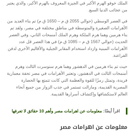
الملك خوفو الهرم الأكبر في الجيزة المعروف بالهرم الأكبر، والذي يعتبر
من عجائب الدنيا السبع.
في العصر الوسطي (حوالي 2055 ق.م – 1650 ق.م) تم بناء العديد من
الأهرامات الصغيرة والمتوسطة في مناطق مختلفة في مصر، ولقد تم
بناء هرمين وهما هرم الملكة وهرم الملك أمنمحات الثاني، وفي العصر
الحديث (حوالي 1567 ق.م – 1085 ق.م) في هذا العصر قل عدد
الأهرامات المبنية وازداد استخدام المقابر الجبلية والأقاليم الأخرى لدفن
الفراعنة.
حيث تم بناء هرمين في الدهشور وهما هرم سنوسرت الثالث وهرم
أمنمحات الثالث في الدهشور، وتعتبر الأهرامات في مصر تحفة معمارية
فريدة، وتمثل رمزًا للقوة والعظمة التي كانت تتمتع بها الحضارة
المصرية القديمة، ومازالت تستمر في جذب الزوار من جميع أنحاء
العالم لاستكشافها وإكتشاف أسرارها القديمة.
اقرأ أيضًا:
معلومات عن اهرامات مصر وأهم 10 حقائق لا تعرفها
معلومات عن اهرامات مصر