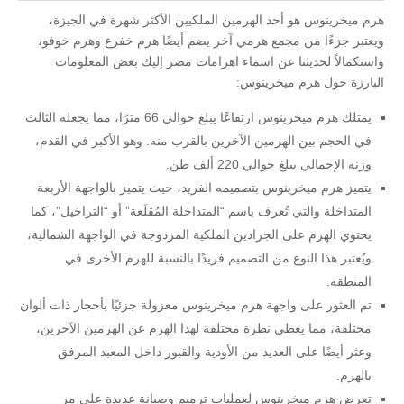
هرم ميخرينوس هو أحد الهرمين الملكيين الأكثر شهرة في الجيزة،
ويعتبر جزءًا من مجمع هرمي آخر يضم أيضًا هرم خفرع وهرم خوفو،
واستكمالاً لحديثنا عن اسماء اهرامات مصر إليك بعض المعلومات
البارزة حول هرم ميخرينوس:
يمتلك هرم ميخرينوس ارتفاعًا يبلغ حوالي 66 مترًا، مما يجعله الثالث
في الحجم بين الهرمين الآخرين بالقرب منه. وهو الأكبر في القدم،
وزنه الإجمالي يبلغ حوالي 220 ألف طن.
يتميز هرم ميخرينوس بتصميمه الفريد، حيث يتميز بالواجهة الأربعة
المتداخلة والتي تُعرف باسم “المتداخلة المُقلَعة” أو “التراخيل”، كما
يحتوي الهرم على الجرادين الملكية المزدوجة في الواجهة الشمالية،
ويُعتبر هذا النوع من التصميم فريدًا بالنسبة للهرم الأخرى في
المنطقة.
تم العثور على واجهة هرم ميخرينوس معزولة جزئيًا بأحجار ذات ألوان
مختلفة، مما يعطي نظرة مختلفة لهذا الهرم عن الهرمين الآخرين،
وعثر أيضًا على العديد من الأودية والقبور داخل المعبد المرفق
بالهرم.
تعرض هرم ميخرينوس لعمليات ترميم وصيانة عديدة على مر