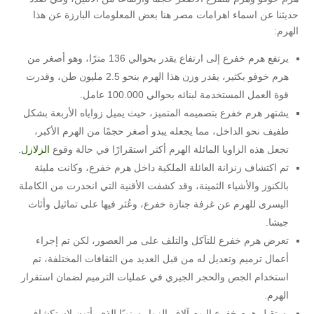
حديثنا عن اسماء اهرامات مصر هنا بعض المعلومات البارزة عن هذا
الهرم:
يرتفع هرم خفرع إلى ارتفاع يقدر بحوالي 136 مترًا، وهو أصغر من
هرم خوفو بكثير، يقدر وزن هذا الهرم بنحو 2.5 مليون طن، وقدرت
قوة العمل المستخدمة لبنائه بحوالي 100.000 عامل.
يشتهر هرم خفرع بتصميمه المتميز، حيث يميل زواياه الأربعة بشكل
طفيف نحو الداخل، مما يجعله يبدو أصغر حجمًا من الهرم الأكبر،
تجعل هذه الزاويا المائلة الهرم أكثر استقرارًا في حالة وقوع
الزلازل
.
تم اكتشاف زنزانة العائلة الملكية داخل هرم خفرع، وكانت مليئة
بالكنوز والأشياء الثمينة، وقد كشفت الأقنية التي انحدرت من الكاملة
اليسرى للهرم عن غرفة جنازة خفرع، وعُثر فيها على تماثيل وأثاث
جيشا.
تعرض هرم خفرع للتآكل والتلف على مر العصور، لكن تم إجراء
أعمال ترميم وتعديل له من قبل العديد من الثقافات المختلفة، تم
استخدام الجص والحجر الجيري في عمليات الترميم لضمان استقرار
الهرم.
يستقبل هرم خفرع اليوم آلاف الزوار سنويًا الذي يأتون لاستكشاف