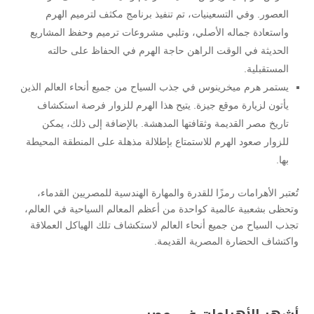
العصور. وفي التسعينيات، تم تنفيذ برنامج مكثف لترميم الهرم
واستعادة جماله الأصلي، وتلبي مشروعات ترميم وحفظ المشاريع
الحديثة في الوقت الراهن حاجة الهرم في الحفاظ على حالته
المستقبلية.
يستمر هرم ميخرينوس في جذب السياح من جميع أنحاء العالم الذين
يأتون لزيارة موقع جيزة. يتيح هذا الهرم للزوار فرصة استكشاف
تاريخ مصر القديمة وثقافتها المدهشة. بالإضافة إلى ذلك، يمكن
للزوار صعود الهرم للاستمتاع بإطلالة مذهلة على المنطقة المحيطة
بها.
تُعتبر الأهرامات رمزًا للقدرة والمهارة الهندسية للمصريين القدماء،
وتحظى بشعبية عالمية كواحدة من أعظم المعالم السياحية في العالم،
تجذب السياح من جميع أنحاء العالم لاستكشاف تلك الهياكل العملاقة
واكتشاف الحضارة المصرية القديمة.