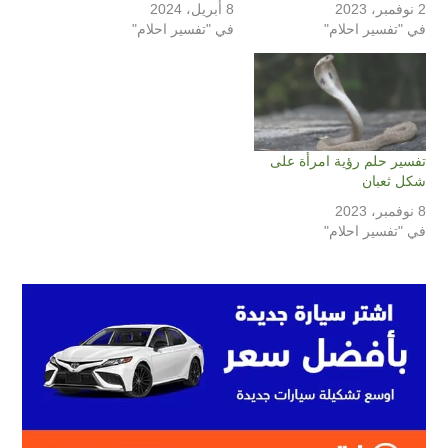
2 نوفمبر، 2023
8 أبريل، 2024
في "تفسير احلام"
في "تفسير احلام"
تفسير حلم رؤية امرأة على
شكل ثعبان
8 نوفمبر، 2023
في "تفسير احلام"