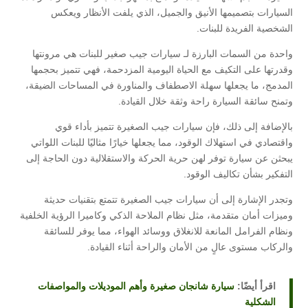
السيارات بتصميمها الأنيق والجميل، الذي يلفت الأنظار ويعكس
الشخصية الفريدة للبنات.
واحدة من السمات البارزة لـ سيارات جيب صغير للبنات هي مرونتها
وقدرتها على التكيف مع الحياة اليومية المزدحمة، فهي تتميز بحجمها
المدمج، ما يجعلها سهلة الاصطفاف والمناورة في المساحات الضيقة،
وتمنح سائقة السيارة راحة وثقة خلال القيادة.
بالإضافة إلى ذلك، فإن سيارات جيب الصغيرة تتميز بأداء قوي
واقتصادي في استهلاك الوقود، مما يجعلها خيارًا مثاليًا للبنات اللواتي
يبحثن عن سيارة توفر لهن حرية الحركة والاستقلالية دون الحاجة إلى
التفكير بشأن تكاليف الوقود.
وتجدر الإشارة إلى أن سيارات جيب الصغيرة تتمتع بتقنيات حديثة
وميزات أمان متقدمة، مثل نظام الملاحة الذكي وكاميرا الرؤية الخلفية
ونظام الفرامل المانعة للانغلاق ووسائد الهواء، مما يوفر للسائقة
والركاب مستوى عالٍ من الأمان والراحة أثناء القيادة.
اقرأ أيضًا:
سيارة شانجان صغيرة وأهم الموديلات والمواصفات
الشكلية