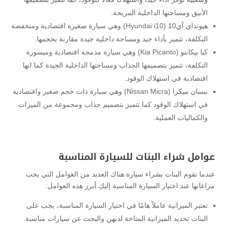
الأنيق ومساحتها الداخلية المريحة.
هيونداي آي10 (Hyundai i10) وهي سيارة صغيرة اقتصادية ومنخفضة
التكلفة، تتميز بأداء جيد ومساحة داخلية جيدة مقارنة بحجمها.
كيا بيكانتو (Kia Picanto) وهي سيارة مدمجة اقتصادية وميسورة
التكلفة، تتميز بتصميمها الجذاب ومساحتها الداخلية الجيدة كما انها
اقتصادية في استهلاك الوقود.
نيسان ميكرا (Nissan Micra) وهي سيارة ذات حجم صغير واقتصادية
في استهلاك الوقود كما تتميز بتصميم جذاب ومجموعة من الميزات
والكماليات العملية.
عوامل شراء البنات للسيارة المناسبة
عندما تقوم البنات بشراء سيارة هناك العديد من العوامل التي يجب
مراعاتها عند اختيار السيارة المناسبة إليكِ أبرز هذه العوامل:
تعتبر الميزانية عاملاً هامًا في اختيار السيارة المناسبة، يجب على
البنات تحديد الميزانية المتاحة لديهن والبحث عن سيارات مناسبة.