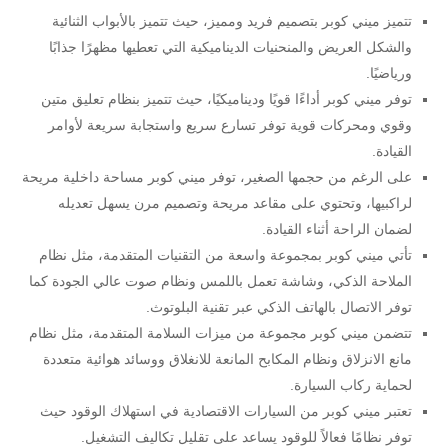
تتميز ميني كوبر بتصميم فريد ومميز، حيث تتميز بالأبواب الثنائية
والشكل العريض والمنحنيات الديناميكية التي تعطيها مظهرًا جذابًا
ورياضيًا.
توفر ميني كوبر أداءًا قويًا وديناميكيًا، حيث تتميز بنظام تعليق متين
وقوي ومحركات قوية توفر تسارع سريع واستجابة سريعة لأوامر
القيادة.
على الرغم من حجمها الصغير، توفر ميني كوبر مساحة داخلية مريحة
لراكبيها، وتحتوي على مقاعد مريحة وتصميم مرن يسهل تعديله
لضمان الراحة أثناء القيادة.
تأتي ميني كوبر بمجموعة واسعة من التقنيات المتقدمة، مثل نظام
الملاحة الذكي، وشاشة تعمل باللمس ونظام صوت عالي الجودة كما
توفر الاتصال بالهاتف الذكي عبر تقنية البلوتوث.
تتضمن ميني كوبر مجموعة من ميزات السلامة المتقدمة، مثل نظام
مانع الانزلاق ونظام المكابح المانعة للانغلاق ووسائد هوائية متعددة
لحماية ركاب السيارة.
تعتبر ميني كوبر من السيارات الاقتصادية في استهلاك الوقود حيث
توفر نظامًا فعالاً للوقود يساعد على تقليل تكاليف التشغيل.