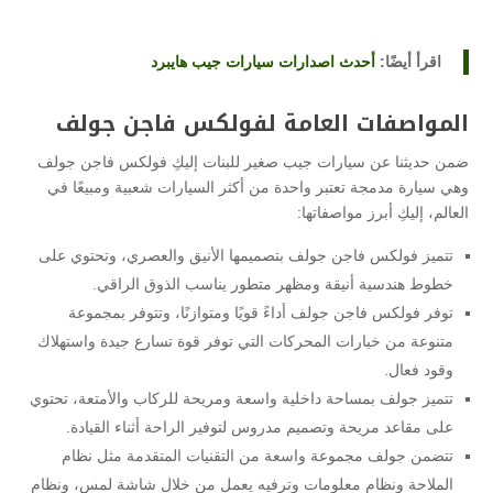
اقرأ أيضًا:
أحدث اصدارات سيارات جيب هايبرد
المواصفات العامة لفولكس فاجن جولف
ضمن حديثنا عن سيارات جيب صغير للبنات إليكِ فولكس فاجن جولف
وهي سيارة مدمجة تعتبر واحدة من أكثر السيارات شعبية ومبيعًا في
العالم، إليكِ أبرز مواصفاتها:
تتميز فولكس فاجن جولف بتصميمها الأنيق والعصري، وتحتوي على
خطوط هندسية أنيقة ومظهر متطور يناسب الذوق الراقي.
توفر فولكس فاجن جولف أداءً قويًا ومتوازنًا، وتتوفر بمجموعة
متنوعة من خيارات المحركات التي توفر قوة تسارع جيدة واستهلاك
وقود فعال.
تتميز جولف بمساحة داخلية واسعة ومريحة للركاب والأمتعة، تحتوي
على مقاعد مريحة وتصميم مدروس لتوفير الراحة أثناء القيادة.
تتضمن جولف مجموعة واسعة من التقنيات المتقدمة مثل نظام
الملاحة ونظام معلومات وترفيه يعمل من خلال شاشة لمس، ونظام