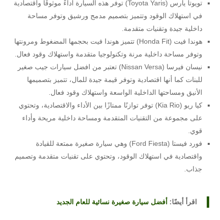
تويوتا يارس (Toyota Yaris) توفر هذه السيارة أداءً موثوقًا واقتصادية
في استهلاك الوقود وتتميز بتصميم مدمج ورشيق وتوفر مساحة
داخلية جيدة وتقنيات متقدمة.
هوندا فيت (Honda Fit) تتميز هوندا فيت بحجمها المضغوط ومرونتها
وتوفر مساحة داخلية مرنة وتكنولوجيا متقدمة واستهلاك وقود فعال.
نيسان فيرسا (Nissan Versa) تعتبر من افضل سيارات جيب صغير
للبنات كما أنها اقتصادية وتوفر قيمة جيدة للمال، تتميز بتصميمها
الأنيق ومساحتها الداخلية الواسعة واستهلاك وقود فعال.
كيا ريو (Kia Rio) توفر توازنًا ممتازًا بين الأداء والاقتصادية، وتحتوي
على مجموعة من التقنيات المتقدمة ومساحة داخلية مريحة وأداء
قوي.
فورد فيستا (Ford Fiesta) وهي سيارة صغيرة ممتعة للقيادة
واقتصادية في استهلاك الوقود، وتحتوي على تقنيات متقدمة وتصميم
جذاب.
اقرأ أيضًا:
أفضل سيارة صغيرة نسائية للعام الجديد