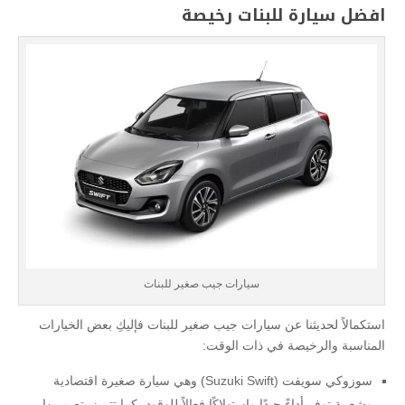
افضل سيارة للبنات رخيصة
سيارات جيب صغير للبنات
استكمالاً لحديثنا عن سيارات جيب صغير للبنات فإليكِ بعض الخيارات
المناسبة والرخيصة في ذات الوقت:
سوزوكي سويفت (Suzuki Swift) وهي سيارة صغيرة اقتصادية
وشعبية توفر أداءً جيدًا واستهلاكًا فعالاً للوقود، كما تتميز بتصميمها