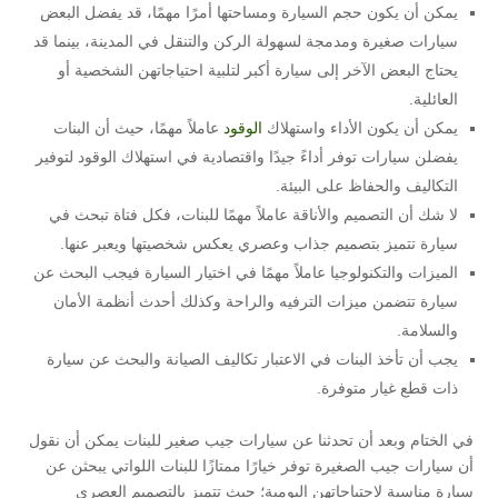
يمكن أن يكون حجم السيارة ومساحتها أمرًا مهمًا، قد يفضل البعض
سيارات صغيرة ومدمجة لسهولة الركن والتنقل في المدينة، بينما قد
يحتاج البعض الآخر إلى سيارة أكبر لتلبية احتياجاتهن الشخصية أو
العائلية.
يمكن أن يكون الأداء واستهلاك
الوقود
عاملاً مهمًا، حيث أن البنات
يفضلن سيارات توفر أداءً جيدًا واقتصادية في استهلاك الوقود لتوفير
التكاليف والحفاظ على البيئة.
لا شك أن التصميم والأناقة عاملاً مهمًا للبنات، فكل فتاة تبحث في
سيارة تتميز بتصميم جذاب وعصري يعكس شخصيتها ويعبر عنها.
الميزات والتكنولوجيا عاملاً مهمًا في اختيار السيارة فيجب البحث عن
سيارة تتضمن ميزات الترفيه والراحة وكذلك أحدث أنظمة الأمان
والسلامة.
يجب أن تأخذ البنات في الاعتبار تكاليف الصيانة والبحث عن سيارة
ذات قطع غيار متوفرة.
في الختام وبعد أن تحدثنا عن سيارات جيب صغير للبنات يمكن أن نقول
أن سيارات جيب الصغيرة توفر خيارًا ممتازًا للبنات اللواتي يبحثن عن
سيارة مناسبة لاحتياجاتهن اليومية؛ حيث تتميز بالتصميم العصري